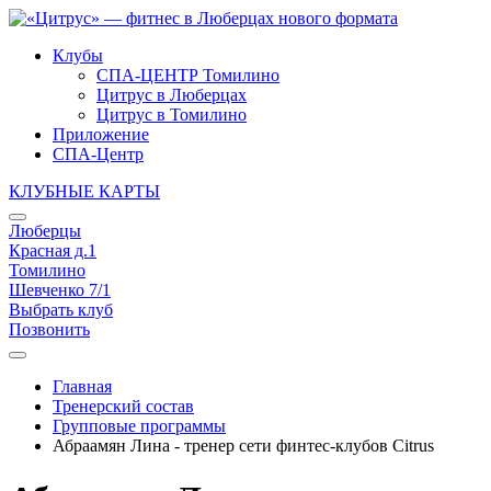
Клубы
СПА-ЦЕНТР Томилино
Цитрус в Люберцах
Цитрус в Томилино
Приложение
СПА-Центр
КЛУБНЫЕ КАРТЫ
Люберцы
Красная д.1
Томилино
Шевченко 7/1
Выбрать клуб
Позвонить
Главная
Тренерский состав
Групповые программы
Абраамян Лина - тренер сети финтес-клубов Citrus